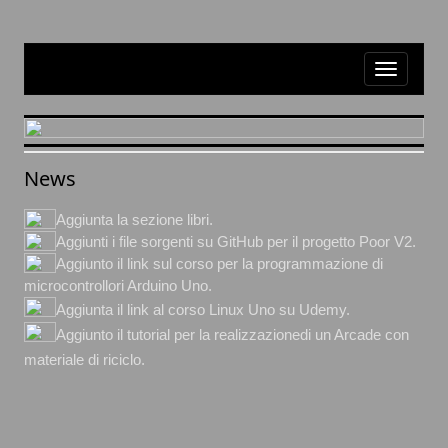
News
Aggiunta la sezione libri.
Aggiunti i file sorgenti su GitHub per il progetto Poor V2.
Aggiunto il link sul corso per la programmazione di
microcontrollori Arduino Uno.
Aggiunta il link al corso Linux Uno su Udemy.
Aggiunto il tutorial per la realizzazionedi un Arcade con
materiale di riciclo.